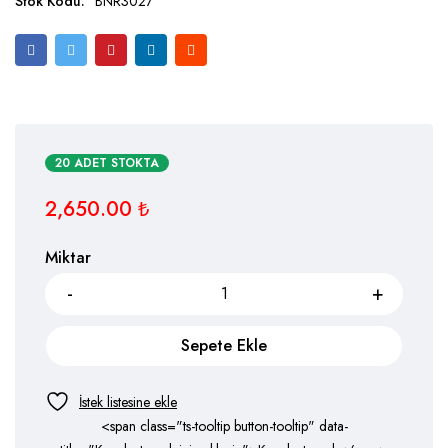
Stok Kodu:
BNR3027
20 ADET STOKTA
2,650.00
₺
Miktar
Sepete Ekle
<span class="ts-tooltip button-tooltip" data-